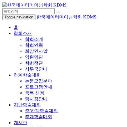
한국데이터마이닝학회 KDMS
Toggle navigation
홈
학회소개
학회소개
학회연혁
회장인사말
임원명단
학회정관
사무국안내
하계학술대회
논문모집분야
프로그램안내
등록 신청
행사장안내
지난학술대회
춘/하계학술대회
추계학술대회
게시판