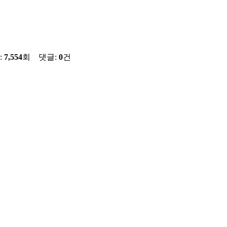
:
7,554
회 댓글:
0
건