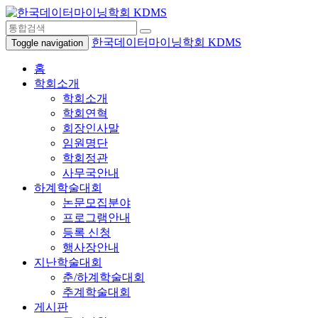
한국데이터마이닝학회 KDMS
Toggle navigation
홈
학회소개
학회소개
학회연혁
회장인사말
임원명단
학회정관
사무국안내
하계학술대회
논문모집분야
프로그램안내
등록 신청
행사장안내
지난학술대회
춘/하계학술대회
추계학술대회
게시판