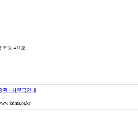
39동 411호
회정관
- 사무국안내
 www.kdms.or.kr