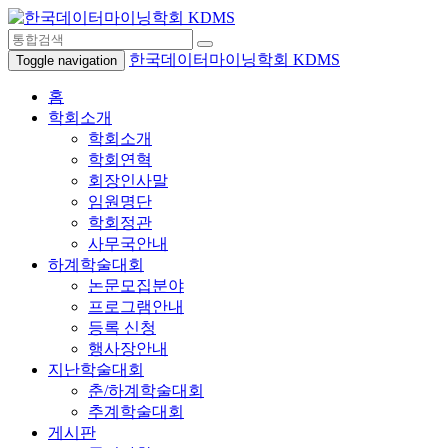
한국데이터마이닝학회 KDMS
Toggle navigation
홈
학회소개
학회소개
학회연혁
회장인사말
임원명단
학회정관
사무국안내
하계학술대회
논문모집분야
프로그램안내
등록 신청
행사장안내
지난학술대회
춘/하계학술대회
추계학술대회
게시판